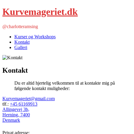
Kurvemageriet.dk
@charlotteramsing
Kurser og Workshops
Kontakt
Galleri
Kontakt
Du er altid hjertelig velkommen til at kontakte mig på
følgende kontakt muligheder:
Kurvemageriet@gmail.com
tlf.:
+45 61169913
Allingevej 3b,
Herning
,
7400
Denmark
Privat adresse: